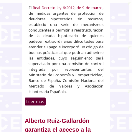
El
Real Decreto-ley 6/2012, de 9 de marzo
,
de medidas urgentes de protección de
deudores hipotecarios sin recursos,
estableció una serie de mecanismos
conducentes a permitir la reestructuración
de la deuda hipotecaria de quienes
padecen extraordinarias dificultades para
atender su pago e incorporó un código de
buenas prácticas al que podrían adherirse
las entidades, cuyo seguimiento será
supervisado por una comisión de control
integrada por representantes del
Ministerio de Economía y Competitividad,
Banco de España, Comisión Nacional del
Mercado de Valores y Asociación
Hipotecaria Española.
Leer más
sobre El BOE publica la relación
de entidades que se adhieren al
Código de Buenas Prácticas para
la reestructuración de deudas
Alberto Ruiz-Gallardón
con garantía hipotecaria
garantiza el acceso a la