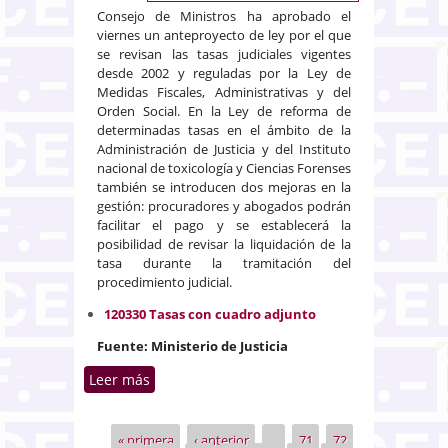
Consejo de Ministros ha aprobado el
viernes un anteproyecto de ley por el que
se revisan las tasas judiciales vigentes
desde 2002 y reguladas por la Ley de
Medidas Fiscales, Administrativas y del
Orden Social. En la Ley de reforma de
determinadas tasas en el ámbito de la
Administración de Justicia y del Instituto
nacional de toxicología y Ciencias Forenses
también se introducen dos mejoras en la
gestión: procuradores y abogados podrán
facilitar el pago y se establecerá la
posibilidad de revisar la liquidación de la
tasa durante la tramitación del
procedimiento judicial.
120330 Tasas con cuadro adjunto
Fuente: Ministerio de Justicia
Leer más
sobre El Gobierno aprueba una
completa revisión del sistema de
tasas judiciales en segunda
« primera
‹ anterior
…
71
72
Páginas
instancia