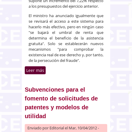
supone un incremento del 7,22% respecto
a los presupuestos del ejercicio anterior.
El ministro ha anunciado igualmente que
se revisará el acceso a este sistema para
hacerlo más efectivo, pero en ningún caso
"se bajará el umbral de renta que
determina el beneficio de la asistencia
gratuita". Solo se establecerán nuevos
mecanismos "para comprobar la
existencia real de ese derecho y, por tanto,
de la persecución del fraude".
Leer más
sobre Alberto Ruiz-Gallardón
garantiza el acceso a la justicia
gratuita con un incremento del
7,2% en esta partida
Subvenciones para el
fomento de solicitudes de
patentes y modelos de
utilidad
Enviado por
Editorial
el Mar, 10/04/2012 -