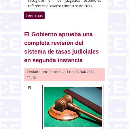
recogidos en los juzgados españoles
referentes al cuarto trimestre de 2011.
Leer más
sobre Estadística Judicial 2011:
Crecen los concursos de
acreedores y disminuyen las
reclamaciones de cantidad
El Gobierno aprueba una
sociales y las ejecuciones
completa revisión del
hipotecarias
sistema de tasas judiciales
en segunda instancia
Enviado por
Editorial
el Lun, 02/04/2012 -
11:46
El