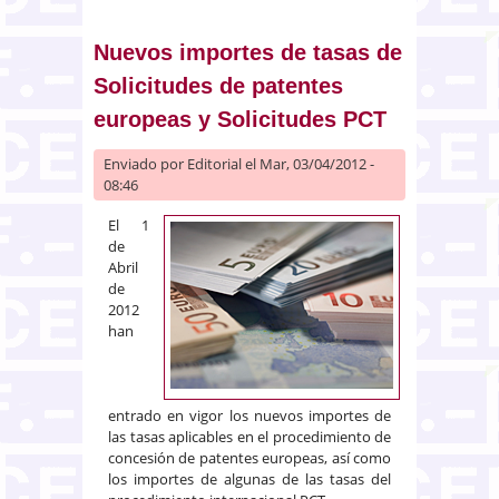
Mutualidad General Deportiva
de Previsión Social bajo control
especial
Nuevos importes de tasas de
Solicitudes de patentes
europeas y Solicitudes PCT
Enviado por
Editorial
el Mar, 03/04/2012 -
08:46
El 1
de
Abril
de
2012
han
entrado en vigor los nuevos importes de
las tasas aplicables en el procedimiento de
concesión de patentes europeas, así como
los importes de algunas de las tasas del