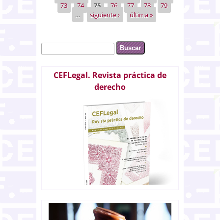
73
74
75
76
77
78
79
…
siguiente ›
última »
Buscar
Formulario de búsqueda
CEFLegal. Revista práctica de
derecho