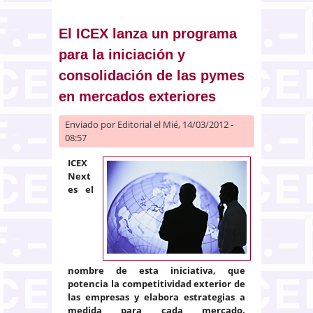
proyecto que permite aplicar el
mecanismo de financiación para
el pago a proveedores de
El ICEX lanza un programa
entidades locales
para la iniciación y
consolidación de las pymes
en mercados exteriores
Enviado por
Editorial
el Mié, 14/03/2012 -
08:57
ICEX
Next
es el
nombre de esta iniciativa, que
potencia la competitividad exterior de
las empresas y elabora estrategias a
medida para cada mercado.