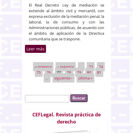
El Real Decreto Ley de mediación se
extiende al ámbito civil y mercantil, con
expresa exclusión de la mediación penal, la
laboral, la de consumo y con las
Administraciones públicas, de acuerdo con
el ámbito de aplicación de la Directiva
comunitaria que se traspone.
Leer más
sobre Aprobada la normativa
para la resolución voluntaria de
conflictos
« primera
‹ anterior
…
73
74
Páginas
75
76
77
78
79
80
81
…
siguiente ›
última »
Buscar
Formulario de búsqueda
CEFLegal. Revista práctica de
derecho