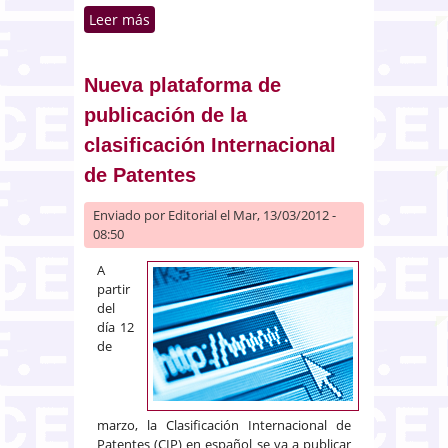
Leer más
sobre Creada la Comisión
Institucional para la elaboración
de una propuesta de texto
articulado de LOPJ y de la Ley de
Nueva plataforma de
Demarcación y Planta Judicial
publicación de la
clasificación Internacional
de Patentes
Enviado por
Editorial
el Mar, 13/03/2012 -
08:50
A
partir
del
día 12
de
marzo, la Clasificación Internacional de
Patentes (CIP) en español se va a publicar