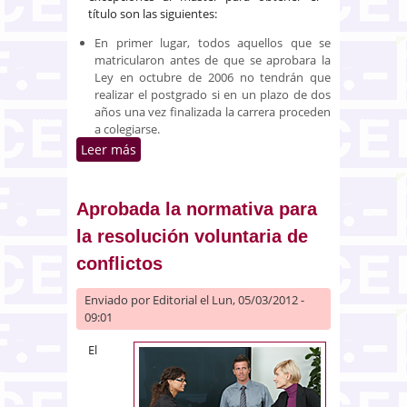
título son las siguientes:
En primer lugar, todos aquellos que se
matricularon antes de que se aprobara la
Ley en octubre de 2006 no tendrán que
realizar el postgrado si en un plazo de dos
años una vez finalizada la carrera proceden
a colegiarse.
Leer más
sobre Los licenciados en derecho
quedarán exentos de realizar la
parte teórica del postgrado
Aprobada la normativa para
la resolución voluntaria de
conflictos
Enviado por
Editorial
el Lun, 05/03/2012 -
09:01
El