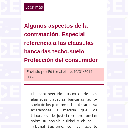
Leer más
sobre Los efectos patrimoniales
derivados de las rupturas en las
uniones de hecho: una
perspectiva jurisprudencial ante
Algunos aspectos de la
la inexistencia de una normativa
contratación. Especial
estatal que regule dicha
referencia a las cláusulas
institución de derecho de familia
bancarias techo-suelo.
Protección del consumidor
Enviado por
Editorial
el Jue, 16/01/2014 -
08:26
El controvertido asunto de las
afamadas cláusulas bancarias techo-
suelo de los préstamos hipotecarios va
aclarándose a medida que los
tribunales de justicia se pronuncian
sobre su posible nulidad o abuso. El
Tribunal Supremo, con su reciente