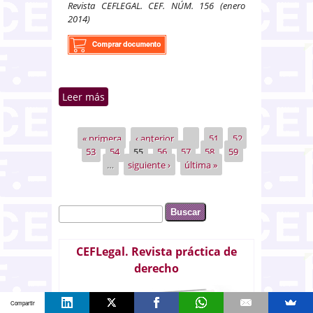
Revista CEFLEGAL. CEF. NÚM. 156 (enero
2014)
Leer más
sobre Algunos aspectos de la
contratación. Especial referencia
a las cláusulas bancarias techo-
« primera
‹ anterior
…
51
52
Páginas
suelo. Protección del consumidor
53
54
55
56
57
58
59
…
siguiente ›
última »
Buscar
Formulario de búsqueda
CEFLegal. Revista práctica de
derecho
Compartir