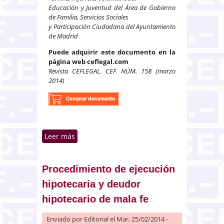
Educación y Juventud del Área de Gobierno
de Familia, Servicios Sociales
y Participación Ciudadana del Ayuntamiento
de Madrid
Puede adquirir este documento en la
página web ceflegal.com
Revista CEFLEGAL. CEF. NÚM. 158 (marzo
2014)
Leer más
sobre Alternativas, no complejas,
a la colaboración público-privada
para prestar servicios sin
consolidar deuda.
Procedimiento de ejecución
Consideraciones sobre los
hipotecaria y deudor
contratos atípicos en el momento
hipotecario de mala fe
actual
Enviado por
Editorial
el Mar, 25/02/2014 -