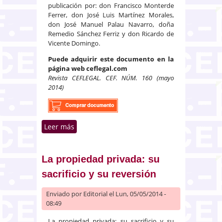
publicación por: don Francisco Monterde
Ferrer, don José Luis Martínez Morales,
don José Manuel Palau Navarro, doña
Remedio Sánchez Ferriz y don Ricardo de
Vicente Domingo.
Puede adquirir este documento en la
página web ceflegal.com
Revista CEFLEGAL. CEF. NÚM. 160 (mayo
2014)
Leer más
sobre Problemática práctica del
constitucionalismo multinivel:
¿caos normativo,
desconocimiento práctico o
La propiedad privada: su
divergencia teórica?
sacrificio y su reversión
Enviado por
Editorial
el Lun, 05/05/2014 -
08:49
La propiedad privada: su sacrificio y su