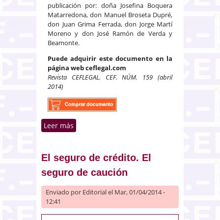
publicación por: doña Josefina Boquera
Matarredona, don Manuel Broseta Dupré,
don Juan Grima Ferrada, don Jorge Martí
Moreno y don José Ramón de Verda y
Beamonte.
Puede adquirir este documento en la
página web ceflegal.com
Revista CEFLEGAL. CEF. NÚM. 159 (abril
2014)
Leer más
sobre La rescisión de la dación
en pago al amparo del artículo
71 de la Ley 22/2003, de 9 de
julio, concursal
El seguro de crédito. El
seguro de caución
Enviado por
Editorial
el Mar, 01/04/2014 -
12:41