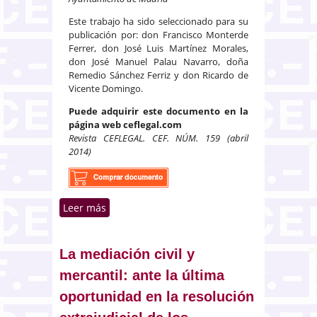
Este trabajo ha sido seleccionado para su
publicación por: don Francisco Monterde
Ferrer, don José Luis Martínez Morales,
don José Manuel Palau Navarro, doña
Remedio Sánchez Ferriz y don Ricardo de
Vicente Domingo.
Puede adquirir este documento en la
página web ceflegal.com
Revista CEFLEGAL. CEF. NÚM. 159 (abril
2014)
Leer más
sobre Análisis del contrato de
gestión de servicio público desde
el punto de vista del derecho
español y del comunitario.
La mediación civil y
Perspectivas de futuro
mercantil: ante la última
oportunidad en la resolución