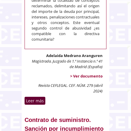
determinar la totalidad de conceptos
reclamados, delimitando así el origen
del importe de la deuda por principal,
intereses, penalizaciones contractuales
y otros conceptos. Este eventual
segundo control de abusividad ¿es
compatible con la directiva
comunitaria?
Adelaida Medrano Aranguren
Magistrada. Juzgado de 1.ª Instancia n.º 41
de Madrid (España)
> Ver documento
Revista CEFLEGAL. CEF. NÚM. 279 (abril
2024)
Leer más
sobre El segundo control de
oficio de abusividad de cláusulas
en ejecución
Contrato de suministro.
Sanción por incumplimiento