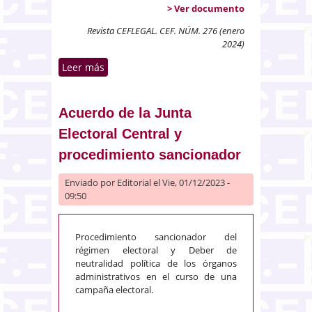
> Ver documento
Revista CEFLEGAL. CEF. NÚM. 276 (enero
2024)
Leer más
sobre Procedimiento de
municipalización de un servicio
público y subrogación de la
Administración. Contrato de
Acuerdo de la Junta
obras y gastos plurianuales
Electoral Central y
procedimiento sancionador
Enviado por
Editorial
el Vie, 01/12/2023 -
09:50
Procedimiento sancionador del
régimen electoral y Deber de
neutralidad política de los órganos
administrativos en el curso de una
campaña electoral.