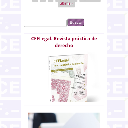
última »
biológica
Buscar
Formulario de búsqueda
CEFLegal. Revista práctica de
derecho