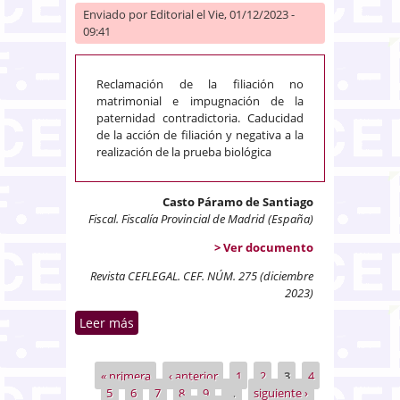
Enviado por
Editorial
el Vie, 01/12/2023 -
09:41
Reclamación de la filiación no
matrimonial e impugnación de la
paternidad contradictoria.
Caducidad
de la acción de filiación y negativa a la
realización de la prueba biológica
Casto Páramo de Santiago
Fiscal. Fiscalía Provincial de Madrid (España)
> Ver documento
Revista CEFLEGAL. CEF. NÚM. 275 (diciembre
2023)
Leer más
sobre Reclamación de la filiación
no matrimonial e impugnación
de la paternidad. Caducidad de
« primera
‹ anterior
1
2
3
4
Páginas
la acción de filiación y negativa a
5
6
7
8
9
…
siguiente ›
la realización de la prueba