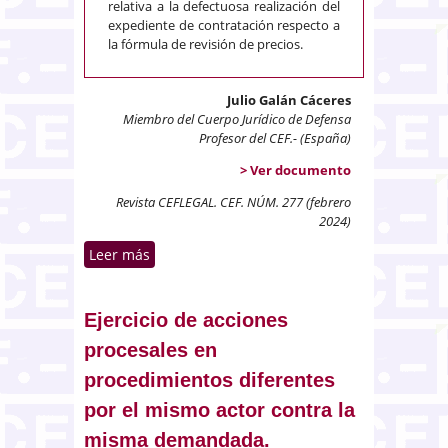
relativa a la defectuosa realización del
expediente de contratación respecto a
la fórmula de revisión de precios.
Julio Galán Cáceres
Miembro del Cuerpo Jurídico de Defensa
Profesor del CEF.- (España)
> Ver documento
Revista CEFLEGAL. CEF. NÚM. 277 (febrero
2024)
Leer más
sobre Expropiación forzosa y
procedimiento sancionador.
Derecho de funcionario público a
indemnización y derecho de
Ejercicio de acciones
información de un delegado
procesales en
sindical. Contratos
procedimientos diferentes
administrativos
por el mismo actor contra la
misma demandada.