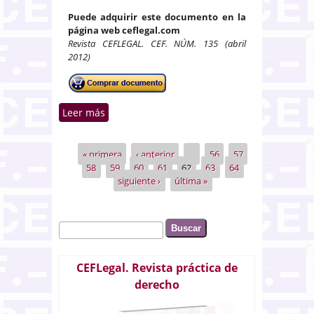
Puede adquirir este documento en la
página web ceflegal.com
Revista CEFLEGAL. CEF. NÚM. 135 (abril
2012)
Leer más
sobre La acción individual de
responsabilidad en el artículo
241 de la Ley de Sociedades de
« primera
‹ anterior
…
56
57
Páginas
Capital: concepto y naturaleza
58
59
60
61
62
63
64
jurídica
siguiente ›
última »
Buscar
Formulario de búsqueda
CEFLegal. Revista práctica de
derecho