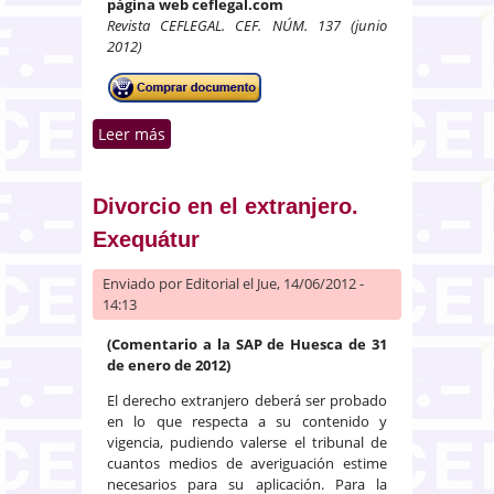
página web ceflegal.com
Revista CEFLEGAL. CEF. NÚM. 137 (junio
2012)
Leer más
sobre El asesoramiento objetivo
del corredor de seguros al
tomador de la póliza en caso de
siniestro
Divorcio en el extranjero.
Exequátur
Enviado por
Editorial
el Jue, 14/06/2012 -
14:13
(Comentario a la SAP de Huesca de 31
de enero de 2012)
El derecho extranjero deberá ser probado
en lo que respecta a su contenido y
vigencia, pudiendo valerse el tribunal de
cuantos medios de averiguación estime
necesarios para su aplicación. Para la