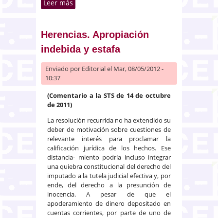
Leer más
sobre Tratamiento fiscal de las
cláusulas de contenido
económico en los convenios de
separación y divorcio
Herencias. Apropiación
indebida y estafa
Enviado por
Editorial
el Mar, 08/05/2012 -
10:37
(Comentario a la STS de 14 de octubre
de 2011)
La resolución recurrida no ha extendido su
deber de motivación sobre cuestiones de
relevante interés para proclamar la
calificación jurídica de los hechos. Ese
distancia- miento podría incluso integrar
una quiebra constitucional del derecho del
imputado a la tutela judicial efectiva y, por
ende, del derecho a la presunción de
inocencia. A pesar de que el
apoderamiento de dinero depositado en
cuentas corrientes, por parte de uno de