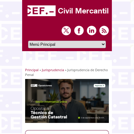
Principal
»
Jurisprudencia
» Jurisprudencia de Derecho
Usted está aquí
Penal