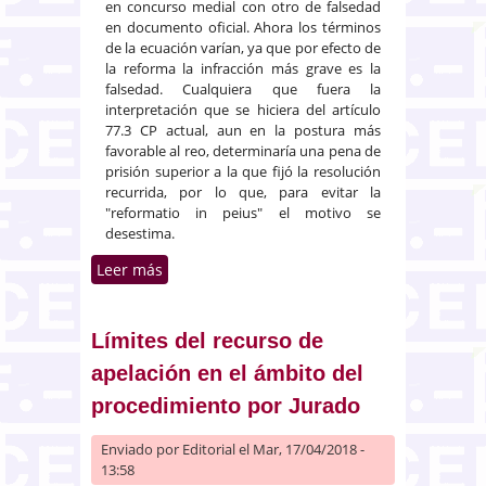
en concurso medial con otro de falsedad
en documento oficial. Ahora los términos
de la ecuación varían, ya que por efecto de
la reforma la infracción más grave es la
falsedad. Cualquiera que fuera la
interpretación que se hiciera del artículo
77.3 CP actual, aun en la postura más
favorable al reo, determinaría una pena de
prisión superior a la que fijó la resolución
recurrida, por lo que, para evitar la
"reformatio in peius" el motivo se
desestima.
Leer más
sobre Revisión tras la entrada en
vigor de la Ley 1/2015 de una
condena por delito de
malversación en concurso
Límites del recurso de
medial con otro de falsedad en
apelación en el ámbito del
documento oficial
procedimiento por Jurado
Enviado por
Editorial
el Mar, 17/04/2018 -
13:58