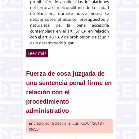
prohibición de acudir a las instalaciones
del ferrocarril metropolitano de la ciudad
de Barcelona durante nueve meses. Se
debate sobre el alcance, presupuestos y
naturaleza de la pena accesoria
contemplada en el art. 57 CP en relación
con el art. 48.1 CP de prohibición de acudir
a un determinado lugar.
Leer más
sobre El TS permite imponer
como pena la prohibición de
acceder al metro por un tiempo
a condenados por hurto en sus
Fuerza de cosa juzgada de
instalaciones
una sentencia penal firme en
relación con el
procedimiento
administrativo
Enviado por
Editorial
el Lun, 02/04/2018 -
09:55