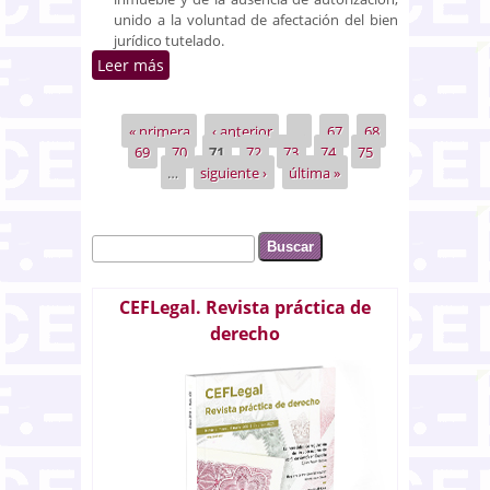
unido a la voluntad de afectación del bien
jurídico tutelado.
Leer más
sobre El Fenómeno Okupa y la
usurpación pacífica de
inmuebles
« primera
‹ anterior
…
67
68
Páginas
69
70
71
72
73
74
75
…
siguiente ›
última »
Buscar
Formulario de búsqueda
CEFLegal. Revista práctica de
derecho