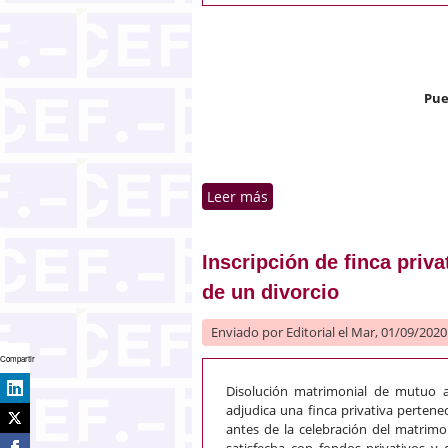
Pue
Leer más
sobre Tratamiento fiscal de
Inscripción de finca priv
de un divorcio
Enviado por
Editorial
el Mar, 01/09/2020 
Compartir
Disolución matrimonial de mutuo 
adjudica una finca privativa perten
antes de la celebración del matrimo
satisfecha con fondos privativos y 