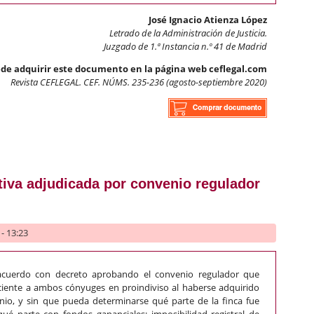
José Ignacio Atienza López
Letrado de la Administración de Justicia.
Juzgado de 1.ª Instancia n.º 41 de Madrid
de adquirir este documento en la página web ceflegal.com
Revista CEFLEGAL. CEF. NÚMS. 235-236 (agosto-septiembre 2020)
 las costas judiciales
ativa adjudicada por convenio regulador
- 13:23
acuerdo con decreto aprobando el convenio regulador que
eciente a ambos cónyuges en proindiviso al haberse adquirido
nio, y sin que pueda determinarse qué parte de la finca fue
qué parte con fondos gananciales: imposibilidad registral de