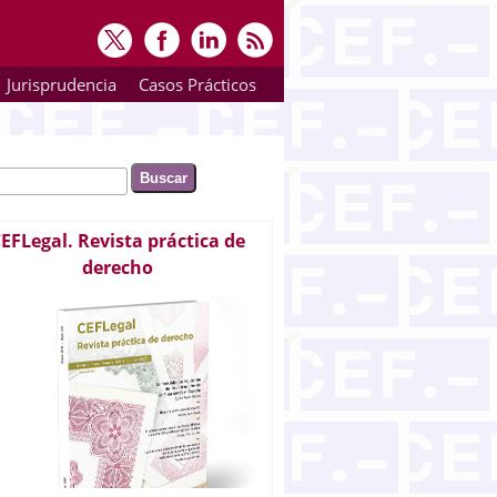
Jurisprudencia
Casos Prácticos
ar
rmulario de búsqueda
EFLegal. Revista práctica de
derecho