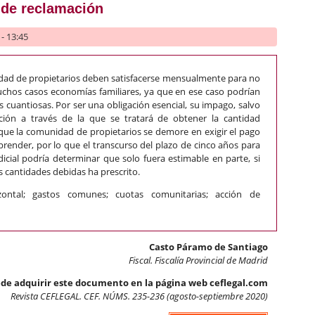
 de reclamación
- 13:45
ad de propietarios deben satisfacerse mensualmente para no
uchos casos economías familiares, ya que en ese caso podrían
 cuantiosas. Por ser una obligación esencial, su impago, salvo
cción a través de la que se tratará de obtener la cantidad
ue la comunidad de propietarios se demore en exigir el pago
prender, por lo que el transcurso del plazo de cinco años para
dicial podría determinar que solo fuera estimable en parte, si
as cantidades debidas ha prescrito.
zontal; gastos comunes; cuotas comunitarias; acción de
Casto Páramo de Santiago
Fiscal. Fiscalía Provincial de Madrid
de adquirir este documento en la página web ceflegal.com
Revista CEFLEGAL. CEF. NÚMS. 235-236 (agosto-septiembre 2020)