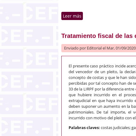
Leer más
sobre Impago de las cuota
Tratamiento fiscal de las 
Enviado por
Editorial
el Mar, 01/09/2020 
El presente caso práctico incide acer
del vencedor de un pleito, la declar
concepto de costas y que le han sido
percibidas por tal concepto han de s
33 de la LIRPF por la diferencia entre 
que hubiere incurrido en el proceso
extrajudicial en que haya incurrido e
deben suponer un aumento en la base
patrimoniales. De tal importe, el
incurrido con motivo del pleito con 
Palabras claves:
costas judiciales; g