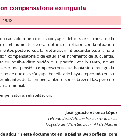
sión compensatoria extinguida
- 19:18
ido causado a uno de los cónyuges debe traer su causa de la
r en el momento de esa ruptura, en relación con la situación
mientos posteriores a la ruptura son intrascendentes a la hora
nsión compensatoria o de estudiar el incremento de su cuantía,
tar su posible disminución o supresión. Por lo tanto, no es
tablecer una pensión compensatoria que había sido extinguida
l hecho de que el excónyuge beneficiario haya empeorado en su
determinantes de tal empeoramiento son sobrevenidas, pero no
is matrimonial.
ompensatoria; rehabilitación.
José Ignacio Atienza López
Letrado de la Administración de Justicia.
Juzgado de 1.ª Instancia n.º 41 de Madrid
de adquirir este documento en la página web ceflegal.com