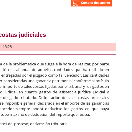
s de una comunidad de propietarios: prescripción de la acción de
costas judiciales
- 13:28
ca de la problemática que surge a la hora de realizar, por parte
ación fiscal anual de aquellas cantidades que ha recibido en
 entregadas por el juzgado como tal vencedor. Las cantidades
er consideradas una ganancia patrimonial conforme al artículo
el importe de tales costas fijadas por el tribunal y los gastos en
 judicial en cuanto gastos de asistencia jurídica judicial y
l obligado tributario. Delimitación de si las costas procesales
 imponible general declarada en el importe de las ganancias
 vencedor siempre podrá deducirse los gastos en que haya
el tope máximo de deducción del importe que reciba.
astos del proceso; declaración tributaria.