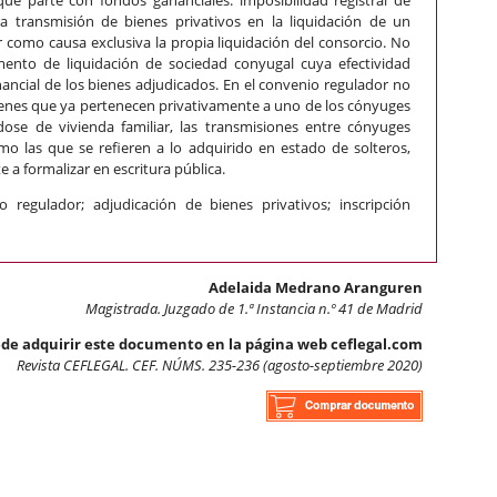
 la transmisión de bienes privativos en la liquidación de un
como causa exclusiva la propia liquidación del consorcio. No
ento de liquidación de sociedad conyugal cuya efectividad
nancial de los bienes adjudicados. En el convenio regulador no
enes que ya pertenecen privativamente a uno de los cónyuges
ose de vivienda familiar, las transmisiones entre cónyuges
mo las que se refieren a lo adquirido en estado de solteros,
a formalizar en escritura pública.
io regulador; adjudicación de bienes privativos; inscripción
Adelaida Medrano Aranguren
Magistrada. Juzgado de 1.ª Instancia n.º 41 de Madrid
de adquirir este documento en la página web ceflegal.com
Revista CEFLEGAL. CEF. NÚMS. 235-236 (agosto-septiembre 2020)
 privativa adjudicada por convenio regulador de un divorcio