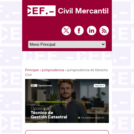
Principal
»
Jurisprudencia
» Jurisprudencia de Derecho
Usted está aquí
Civil