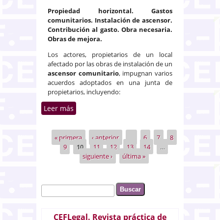
Propiedad horizontal. Gastos
comunitarios. Instalación de ascensor.
Contribución al gasto. Obra necesaria.
Obras de mejora.
Los actores, propietarios de un local
afectado por las obras de instalación de un
ascensor comunitario
, impugnan varios
acuerdos adoptados en una junta de
propietarios, incluyendo:
Leer más
sobre Obligación de los
propietarios en propiedad
horizontal de contribuir a obras
« primera
‹ anterior
…
6
7
8
Páginas
consideradas necesarias de un
9
10
11
12
13
14
…
ascensor
siguiente ›
última »
Buscar
Formulario de búsqueda
CEFLegal. Revista práctica de