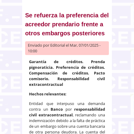
norma restringir el alcance
procesal a un único incidente de
suspensión por vulnerabilidad
Se refuerza la preferencia del
en un desahucio
acreedor prendario frente a
otros embargos posteriores
Enviado por
Editorial
el Mar, 07/01/2025 -
10:00
Garantía de créditos. Prenda
pignoraticia. Preferencia de créditos.
Compensación de créditos. Pacto
comisorio. Responsabilidad civil
extracontractual
Hechos relevantes:
Entidad que interpuso una demanda
contra un
Banco
por
responsabilidad
civil extracontractual
, reclamando una
indemnización debido a la falta de práctica
de un embargo sobre una cuenta bancaria
de otra persona deudora. La cuenta del