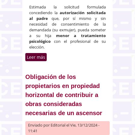
Estimada la solicitud formulada
concediendo la
autorización solicitada
al padre
que, por sí mismo y sin
necesidad de consentimiento de la
demandada (su exmujer), pueda someter
a su hija
menor a tratamiento
psicológico
con el profesional de su
elección.
Leer más
sobre Tratamiento psicológico de
menores adoptada por uno de
los progenitores sin
consentimiento del otro
Obligación de los
propietarios en propiedad
horizontal de contribuir a
obras consideradas
necesarias de un ascensor
Enviado por
Editorial
el Vie, 13/12/2024 -
11:41