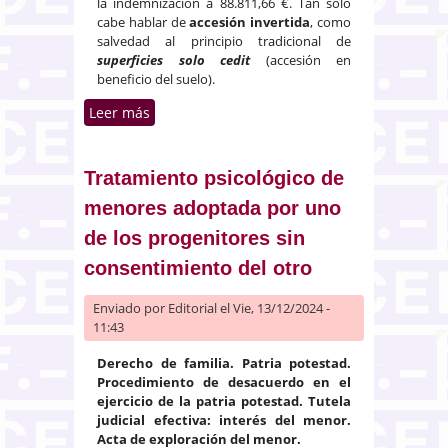
la indemnización a 88.811,66 €. Tan solo
cabe hablar de
accesión invertida
, como
salvedad al principio tradicional de
superficies solo cedit
(accesión en
beneficio del suelo).
Leer más
sobre Accesión invertida cuando
la construcción excede los
límites del propio terreno e
invade predio vecino
Tratamiento psicológico de
menores adoptada por uno
de los progenitores sin
consentimiento del otro
Enviado por
Editorial
el Vie, 13/12/2024 -
11:43
Derecho de familia. Patria potestad.
Procedimiento de desacuerdo en el
ejercicio de la patria potestad. Tutela
judicial efectiva: interés del menor.
Acta de exploración del menor.