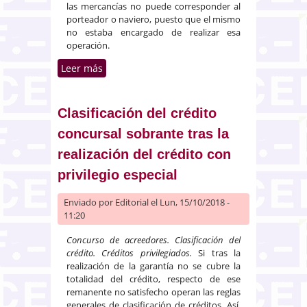
las mercancías no puede corresponder al
porteador o naviero, puesto que el mismo
no estaba encargado de realizar esa
operación.
Leer más
sobre Responsabilidad por los
daños causados durante la
descarga de mercancía. Régimen
anterior a la Ley de Navegación
Clasificación del crédito
Marítima
concursal sobrante tras la
realización del crédito con
privilegio especial
Enviado por
Editorial
el Lun, 15/10/2018 -
11:20
Concurso de acreedores. Clasificación del
crédito. Créditos privilegiados.
Si tras la
realización de la garantía no se cubre la
totalidad del crédito, respecto de ese
remanente no satisfecho operan las reglas
generales de clasificación de créditos. Así,