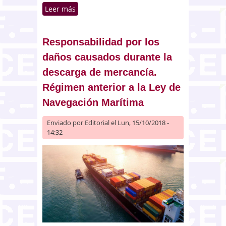
Leer más
sobre Cláusulas abusivas en
contrato de préstamo celebrado
con consumidores. Cesión de
crédito
Responsabilidad por los
daños causados durante la
descarga de mercancía.
Régimen anterior a la Ley de
Navegación Marítima
Enviado por
Editorial
el Lun, 15/10/2018 -
14:32