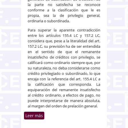
la parte no satisfecha se reconoce
conforme a la clasificación que le es
propia, sea la de privilegio general,
ordinaria o subordinada.
Para superar la aparente contradicción
entre los artículos 155.4 LC y 157.2 LC,
considera que, pese a la literalidad del art.
157.2 LC, su previsión ha de ser entendida
en el sentido de que el remanente
insatisfecho de créditos con privilegio, se
calificará como ordinario siempre que, por
su naturaleza, no deba considerarse como
crédito privilegiado o subordinado, lo que
encaja con la referencia del art. 155.4 LC a
la calificación que corresponda. La
equiparación del remanente insatisfecho
al crédito ordinario, a efectos de pago, no
puede interpretarse de manera absoluta,
al margen del orden de prelación general.
Leer más
sobre Clasificación del crédito
concursal sobrante tras la
realización del crédito con