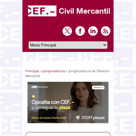
Principal
»
Jurisprudencia
» Jurisprudencia de Derecho
Usted está aquí
Mercantil