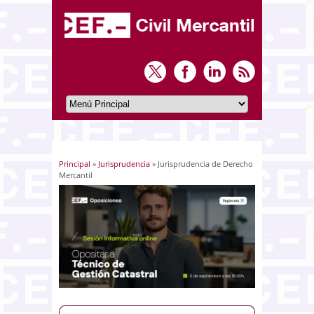
Principal
»
Jurisprudencia
» Jurisprudencia de Derecho
Usted está aquí
Mercantil