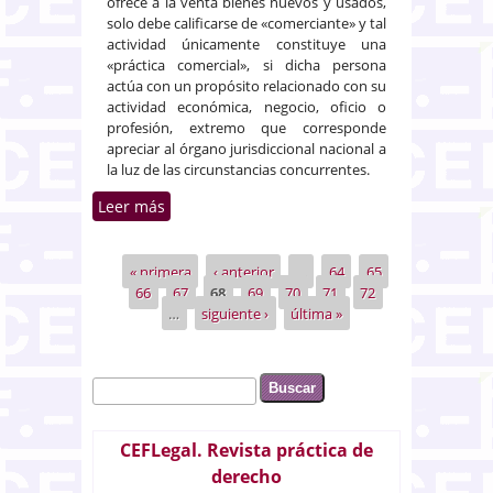
ofrece a la venta bienes nuevos y usados,
solo debe calificarse de «comerciante» y tal
actividad únicamente constituye una
«práctica comercial», si dicha persona
actúa con un propósito relacionado con su
actividad económica, negocio, oficio o
profesión, extremo que corresponde
apreciar al órgano jurisdiccional nacional a
la luz de las circunstancias concurrentes.
Leer más
sobre El TJUE perfila el concepto
de «comerciante» en ventas
electrónicas en el ámbito de la
« primera
‹ anterior
…
64
65
Páginas
protección a consumidores y
66
67
68
69
70
71
72
usuarios
…
siguiente ›
última »
Buscar
Formulario de búsqueda
CEFLegal. Revista práctica de
derecho