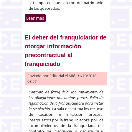
al tiempo en que salieron del patrimonio
de los quebrados.
Leer más
sobre Ineficacia del préstamo
hipotecario concertado dentro
del periodo de retroacción de la
quiebra
El deber del franquiciador de
otorgar información
precontractual al
franquiciado
Enviado por
Editorial
el Mié, 31/10/2018 -
08:57
Contrato de franquicia. Incumplimiento de
las obligaciones por ambas partes. Falta de
legitimación de la franquiciadora para instar
la resolución.
La sala desestima los recurso
de casación e infracción procesal
interpuestos por la franquiciadora por los
incumplimientos de la franquiciada del
contrato de franquicia y declara que,