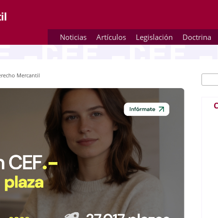
Noticias
Artículos
Legislación
Doctrina
erecho Mercantil
Busc
Fo
C