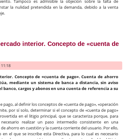
miento. Tampoco es admisible la objeción sobre la falta de
instar la nulidad pretendida en la demanda, debido a la venta
je.
inadas y canje de acciones con error en el consentimiento
ercado interior. Concepto de «cuenta de
- 11:18
nterior. Concepto de «cuenta de pago». Cuenta de ahorro
ctúa, mediante un sistema de banca a distancia, sin aviso
del banco, cargos y abonos en una cuenta de referencia a su
 de pago, al definir los conceptos de «cuenta de pago», «operación
ite, por sí solo, determinar si el concepto de «cuenta de pago»
vertida en el litigio principal, que se caracteriza porque, para
 necesario realizar un paso intermedio consistente en una
de ahorro en cuestión y la cuenta corriente del usuario. Por ello,
o en el que se inscribe esta Directiva, para lo cual es necesario