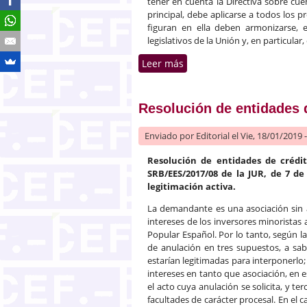
tener en cuenta la Directiva sobre cuen
principal, debe aplicarse a todos los 
figuran en ella deben armonizarse, e
legislativos de la Unión y, en particular,
Leer más
sobre Servicios de pago e
Resolución de entidades 
Enviado por
Editorial
el Vie, 18/01/2019 
Resolución de entidades de crédit
SRB/EES/2017/08 de la JUR, de 7 de
legitimación activa.
La demandante es una asociación sin 
intereses de los inversores minoristas 
Popular Español. Por lo tanto, según la
de anulación en tres supuestos, a sa
estarían legitimadas para interponerlo;
intereses en tanto que asociación, en 
el acto cuya anulación se solicita, y te
facultades de carácter procesal. En el