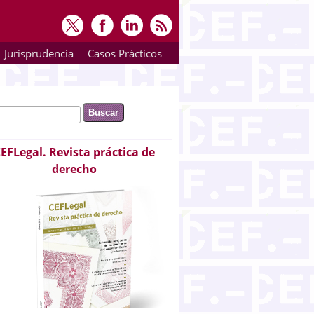
Jurisprudencia
Casos Prácticos
ar
rmulario de búsqueda
EFLegal. Revista práctica de
derecho