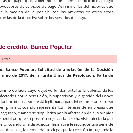
tas de pago, que, si bien no es directamente aplicable al litigio
proveedores de servicios de pago. Asimismo, las definiciones que
n la medida de lo posible, con las previstas en otros actos
 con las de la directiva sobre los servicios de pago.
n el mercado interior. Concepto de «cuenta de pago»
de crédito. Banco Popular
- 07:52
o. Banco Popular. Solicitud de anulación de la Decisión
 junio de 2017, de la Junta Única de Resolución. Falta de
ánimo de lucro cuyo objetivo fundamental es la defensa de los
afectados por la resolución, la supervisión y la gestión del Banco
 jurisprudencia, solo está legitimada para interponer un recurso
ber, primero, cuando representa los intereses de empresas que
 segundo, cuando se singulariza por la afectación de sus propios
especial porque su posición negociadora se ha visto afectada por
rcero, cuando una disposición legislativa le reconoce una serie de
 caso de autos, la demandante alega que la Decisión impugnada la