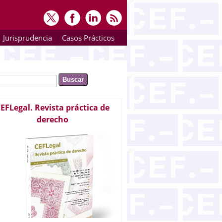
Jurisprudencia
Casos Prácticos
ar
rmulario de búsqueda
EFLegal. Revista práctica de
derecho