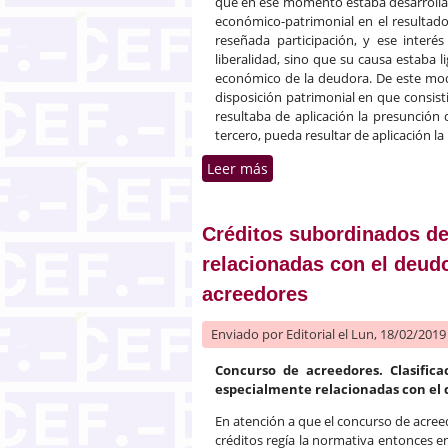
que en ese momento estaba desarrollan
económico-patrimonial en el resultado
reseñada participación, y ese inte
liberalidad, sino que su causa estaba l
económico de la deudora. De este modo,
disposición patrimonial en que consisti
resultaba de aplicación la presunción d
tercero, pueda resultar de aplicación la
Leer más
sobre Concursal. Pago de 
de perjuicio para la masa
Créditos subordinados de
relacionadas con el deud
acreedores
Enviado por
Editorial
el Lun, 18/02/2019 
Concurso de acreedores. Clasifica
especialmente relacionadas con el 
En atención a que el concurso de acreed
créditos regía la normativa entonces en