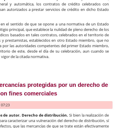
eral y automática, los contratos de crédito celebrados con
an autorizados a prestar servicios de crédito en dicho Estado
se en el sentido de que se opone a una normativa de un Estado
tigio principal, que establece la nulidad de pleno derecho de los
ídicos basados en tales contratos, celebrados en el territorio de
y prestamistas, establecidos en otro Estado miembro, que no
a por las autoridades competentes del primer Estado miembro,
rritorio de este, desde el día de su celebración, aun cuando se
vigor de la citada normativa.
 celebrados con prestamistas extranjeros
mercancías protegidas por un derecho de
on fines comerciales
- 07:23
s de autor. Derecho de distribución.
Si bien la realización de
ara caracterizar una vulneración del derecho de distribución, sí
efectos, que las mercancías de que se trate están efectivamente