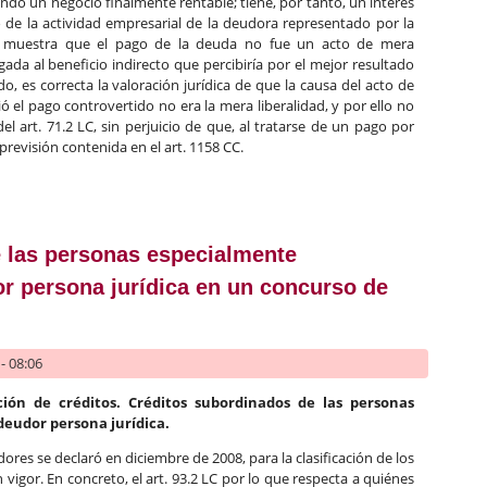
do un negocio finalmente rentable; tiene, por tanto, un interés
 de la actividad empresarial de la deudora representado por la
rés muestra que el pago de la deuda no fue un acto de mera
igada al beneficio indirecto que percibiría por el mejor resultado
 es correcta la valoración jurídica de que la causa del acto de
ó el pago controvertido no era la mera liberalidad, y por ello no
el art. 71.2 LC, sin perjuicio de que, al tratarse de un pago por
 previsión contenida en el art. 1158 CC.
deuda de una sociedad por otra del mismo grupo mediante crédito c
 las personas especialmente
or persona jurídica en un concurso de
- 08:06
ción de créditos. Créditos subordinados de las personas
deudor persona jurídica.
ores se declaró en diciembre de 2008, para la clasificación de los
 vigor. En concreto, el art. 93.2 LC por lo que respecta a quiénes