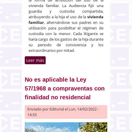
la forma de atribución del uso de la
vivienda familiar. La Audiencia fijó una
guardia y custodia compartida,
atribuyendo a la hija el uso de la
vivienda
familiar
, alternándose sus padres en su
utilización para posibilitar el régimen de
custodia con la menor. Cada litigante se
haría cargo de los gastos de la hija durante
su periodo de convivencia y los
extraordinarios por mitad.
Leer más
sobre Atribución de la que fue
vivienda familiar a la madre y a
la hija menor de edad con
limitación temporal tras el
No es aplicable la Ley
divorcio
57/1968 a compraventas con
finalidad no residencial
Enviado por
Editorial
el Lun, 14/02/2022 -
14:33