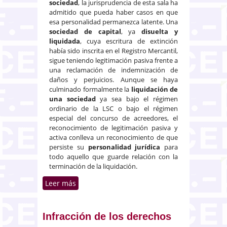
sociedad
, la jurisprudencia de esta sala ha
admitido que pueda haber casos en que
esa personalidad permanezca latente. Una
sociedad de capital
, ya
disuelta y
liquidada
, cuya escritura de extinción
había sido inscrita en el Registro Mercantil,
sigue teniendo legitimación pasiva frente a
una reclamación de indemnización de
daños y perjuicios. Aunque se haya
culminado formalmente la
liquidación de
una sociedad
ya sea bajo el régimen
ordinario de la LSC o bajo el régimen
especial del concurso de acreedores, el
reconocimiento de legitimación pasiva y
activa conlleva un reconocimiento de que
persiste su
personalidad jurídica
para
todo aquello que guarde relación con la
terminación de la liquidación.
Leer más
sobre Validez del consentimiento
del liquidador de una sociedad
de responsabilidad limitada ya
extinguida
Infracción de los derechos