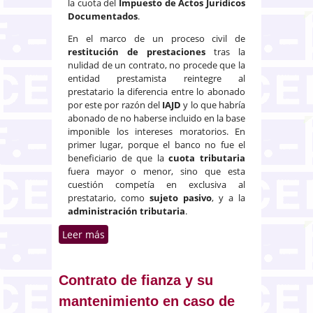
la cuota del
Impuesto de Actos Jurídicos
Documentados
.
En el marco de un proceso civil de
restitución de prestaciones
tras la
nulidad de un contrato, no procede que la
entidad prestamista reintegre al
prestatario la diferencia entre lo abonado
por este por razón del
IAJD
y lo que habría
abonado de no haberse incluido en la base
imponible los intereses moratorios. En
primer lugar, porque el banco no fue el
beneficiario de que la
cuota tributaria
fuera mayor o menor, sino que esta
cuestión competía en exclusiva al
prestatario, como
sujeto pasivo
, y a la
administración tributaria
.
Leer más
sobre Préstamo hipotecario con
clausula nula y efectos en el
impuesto de Actos Jurídicos
Documentados
Contrato de fianza y su
mantenimiento en caso de