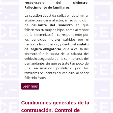
responsable del siniestro.
Fallecimiento de familiares.
La cuestión debatida radica en determinar
si cabe considerar al actor, en su condición
de
causante del siniestro
en que
fallecieron su mujer e hijos, como acreedor
de la indemnización correspondiente por
los perjuicios morales sufridos por el
hecho de la circulación, y dentro el
ámbito
del seguro obligatorio
, que la causa del
siniestro fue la salida de la calzada del
vehículo asegurado por la somnolencia del
demandante, sin que se trate tampoco de
una reclamación postulada por los
familiares ocupantes del vehículo, al haber
fallecido éstos.
Leer más
sobre El seguro de
responsabilidad civil derivado de
la circulación de vehículos de
motor no cubre al conductor
Condiciones generales de la
asegurado por la muerte de sus
contratación. Control de
familiares causada por su propia