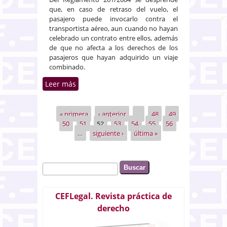
que, en caso de retraso del vuelo, el
pasajero puede invocarlo contra el
transportista aéreo, aun cuando no hayan
celebrado un contrato entre ellos, además
de que no afecta a los derechos de los
pasajeros que hayan adquirido un viaje
combinado.
Leer más
sobre Contrato de viaje
combinado. Indemnización por
el retraso sufrido en el vuelo
« primera
‹ anterior
…
48
49
Páginas
50
51
52
53
54
55
56
…
siguiente ›
última »
Buscar
Formulario de búsqueda
CEFLegal. Revista práctica de
derecho