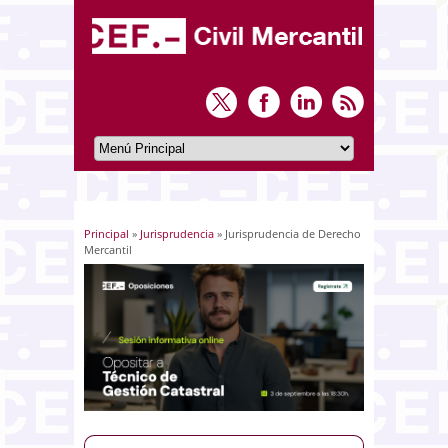
Principal
»
Jurisprudencia
» Jurisprudencia de Derecho
Usted está aquí
Mercantil