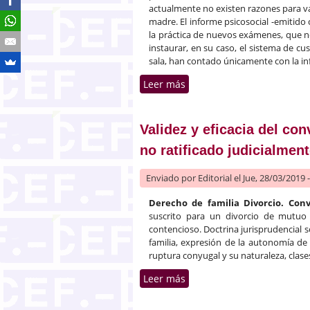
actualmente no existen razones para va
madre. El informe psicosocial -emitid
la práctica de nuevos exámenes, que no
instaurar, en su caso, el sistema de cu
sala, han contado únicamente con la 
Leer más
sobre Relaciones paternofi
Validez y eficacia del co
no ratificado judicialmen
Enviado por
Editorial
el Jue, 28/03/2019 
Derecho de familia Divorcio. Conv
suscrito para un divorcio de mutuo 
contencioso. Doctrina jurisprudencial 
familia, expresión de la autonomía de
ruptura conyugal y su naturaleza, clases
Leer más
sobre Validez y eficacia de