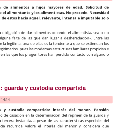
n de alimentos a hijos mayores de edad. Solicitud de
re el alimentante y los alimentistas. No procede. Necesidad
 de estos hacia aquel, relevante, intensa e imputable solo
la obligación de dar alimentos «cuando el alimentista, sea o no
lguna falta de las que dan lugar a desheredación». Entre las
e la legítima, una de ellas es la tendente a que se extiendan los
egitimarios, pues las modernas estructuras familiares propician e
s en las que los progenitores han perdido contacto con alguno o
tos a hijos mayores de edad cuando no hay relación entre estos y
s: guarda y custodia compartida
- 14:14
rda y custodia compartida: interés del menor. Pensión
so de casación en la determinación del régimen de la guarda y
ercera instancia, a pesar de las características especiales del
ncia recurrida valora el interés del menor y considera que