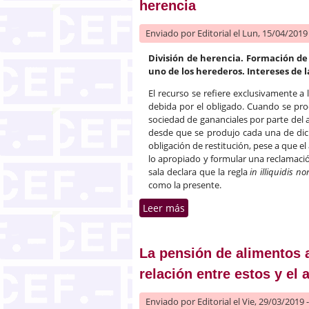
herencia
Enviado por
Editorial
el Lun, 15/04/2019 
División de herencia. Formación de 
uno de los herederos. Intereses de 
El recurso se refiere exclusivamente a 
debida por el obligado. Cuando se prod
sociedad de gananciales por parte del 
desde que se produjo cada una de di
obligación de restitución, pese a que e
lo apropiado y formular una reclamació
sala declara que la regla
in illiquidis no
como la presente.
Leer más
sobre Devengo de los inter
de herencia
La pensión de alimentos 
relación entre estos y el 
Enviado por
Editorial
el Vie, 29/03/2019 