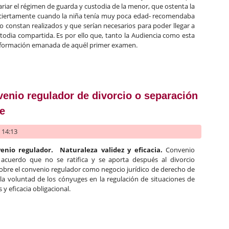
riar el régimen de guarda y custodia de la menor, que ostenta la
o ciertamente cuando la niña tenía muy poca edad- recomendaba
 constan realizados y que serían necesarios para poder llegar a
stodia compartida. Es por ello que, tanto la Audiencia como esta
información emanada de aquél primer examen.
liales: guarda y custodia compartida
nvenio regulador de divorcio o separación
te
- 14:13
enio regulador. Naturaleza validez y eficacia.
Convenio
acuerdo que no se ratifica y se aporta después al divorcio
sobre el convenio regulador como negocio jurídico de derecho de
 la voluntad de los cónyuges en la regulación de situaciones de
 y eficacia obligacional.
l convenio regulador de divorcio o separación no ratificado judicia