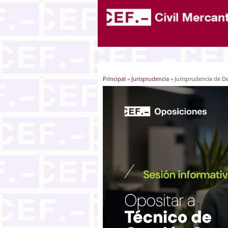
Principal
»
Jurisprudencia
» Jurisprudencia de De
Usted está aquí