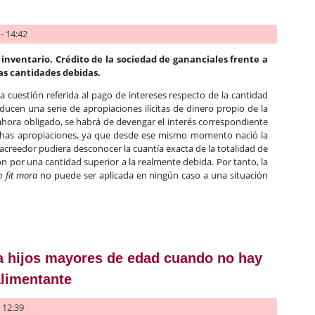
- 14:42
inventario. Crédito de la sociedad de gananciales frente a
las cantidades debidas.
la cuestión referida al pago de intereses respecto de la cantidad
ucen una serie de apropiaciones ilícitas de dinero propio de la
ahora obligado, se habrá de devengar el interés correspondiente
chas apropiaciones, ya que desde ese mismo momento nació la
l acreedor pudiera desconocer la cuantía exacta de la totalidad de
n por una cantidad superior a la realmente debida. Por tanto, la
n fit mora
no puede ser aplicada en ningún caso a una situación
eses correspondientes a apropiaciones ilícitas de dinero de la s
a hijos mayores de edad cuando no hay
alimentante
- 12:39