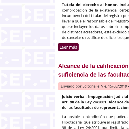
Tutela del derecho al honor. Incl
comprobación de la existencia, cert
incumbencia del titular del registro 
llevar a que el responsable del "registr
que se incluyen los datos sobre incump
de distintos acreedores, esté excluido d
de cancelar o rectificar de oficio los q
Leer más
sobre Tutela del derecho a
Alcance de la calificación 
suficiencia de las facult
Enviado por
Editorial
el Vie, 15/03/2019 
Juicio verbal. Impugnación judicial
art. 98 de la Ley 24/2001. Alcance de
de las facultades de representación
La posible contradicción que pudiera 
Hipotecaria, que atribuye al registrador
98 de la Ley 24/2001, que limita la cal