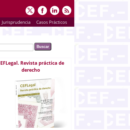
Jurisprudencia
Casos Prácticos
ar
rmulario de búsqueda
EFLegal. Revista práctica de
derecho