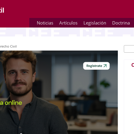
Noticias
Artículos
Legislación
Doctrina
recho Civil
Busc
Fo
C