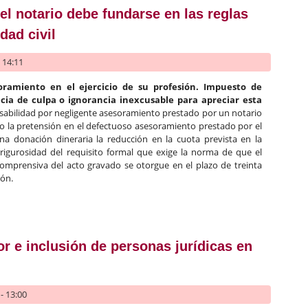
del notario debe fundarse en las reglas
dad civil
- 14:11
oramiento en el ejercicio de su profesión. Impuesto de
cia de culpa
o ignorancia inexcusable para apreciar esta
bilidad por negligente asesoramiento prestado por un notario
do la pretensión en el defectuoso asesoramiento prestado por el
 donación dineraria la reducción en la cuota prevista en la
la rigurosidad del requisito formal que exige la norma de que el
comprensiva del acto gravado se otorgue en el plazo de treinta
ión.
ivil del notario debe fundarse en las reglas generales de responsab
or e inclusión de personas jurídicas en
- 13:00