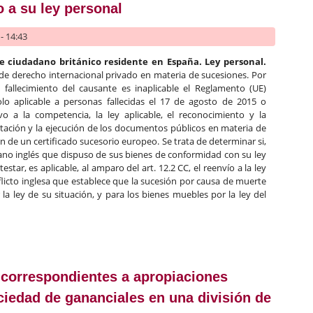
 a su ley personal
- 14:43
e ciudadano británico residente en España. Ley personal.
de derecho internacional privado en materia de sucesiones. Por
allecimiento del causante es inaplicable el Reglamento (UE)
o aplicable a personas fallecidas el 17 de agosto de 2015 o
vo a la competencia, la ley aplicable, el reconocimiento y la
eptación y la ejecución de los documentos públicos en materia de
ón de un certificado sucesorio europeo. Se trata de determinar si,
ano inglés que dispuso de sus bienes de conformidad con su ley
estar, es aplicable, al amparo del art. 12.2 CC, el reenvío a la ley
licto inglesa que establece que la sucesión por causa de muerte
 la ley de su situación, y para los bienes muebles por la ley del
no británico residente en España y que otorga un testamento con a
 correspondientes a apropiaciones
sociedad de gananciales en una división de