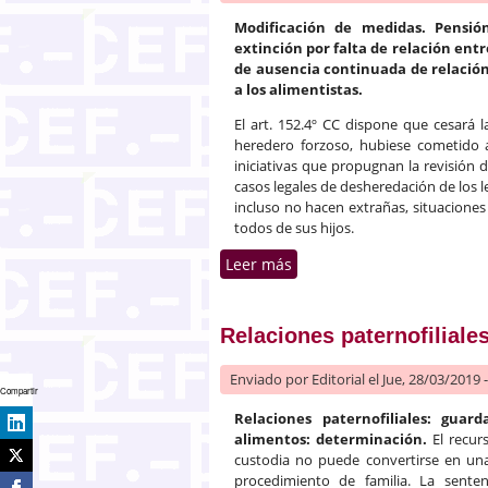
Modificación de medidas. Pensió
extinción por falta de relación ent
de ausencia continuada de relación
a los alimentistas.
El art. 152.4º CC dispone que cesará 
heredero forzoso, hubiese cometido a
iniciativas que propugnan la revisión d
casos legales de desheredación de los l
incluso no hacen extrañas, situacione
todos de sus hijos.
Leer más
sobre La pensión de alimen
Relaciones paternofiliale
Enviado por
Editorial
el Jue, 28/03/2019 
Compartir
Relaciones paternofiliales: gua
alimentos: determinación.
El recur
custodia no puede convertirse en una t
procedimiento de familia. La sente