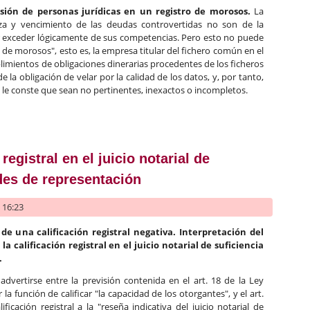
usión de personas jurídicas en un registro de morosos.
La
eza y vencimiento de las deudas controvertidas no son de la
por exceder lógicamente de sus competencias. Pero esto no puede
o de morosos", esto es, la empresa titular del fichero común en el
limientos de obligaciones dinerarias procedentes de los ficheros
e la obligación de velar por la calidad de los datos, y, por tanto,
ue le conste que sean no pertinentes, inexactos o incompletos.
l honor e inclusión de personas jurídicas en un registro de moros
registral en el juicio notarial de
ades de representación
- 16:23
 de una calificación registral negativa. Interpretación del
 la calificación registral en el juicio notarial de suficiencia
.
advertirse entre la previsión contenida en el art. 18 de la Ley
 la función de calificar "la capacidad de los otorgantes", y el art.
ificación registral a la "reseña indicativa del juicio notarial de