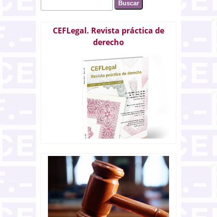
Buscar
Formulario de búsqueda
CEFLegal. Revista práctica de
derecho