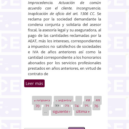
Improcedencia. Actuación de común
acuerdo con el cliente. Incongruencia.
Inaplicación de oficio del art. 1306 CC.
Se
reclama por la sociedad demandante la
condena conjunta y solidaria del asesor
fiscal, la asesoría legal y su aseguradora, al
pago de las cantidades reclamadas por la
AEAT, más los intereses, correspondientes
a impuestos no satisfechos de sociedades
e IVA de años anteriores así como la
cantidad correspondiente a los honorarios
abonados por los servicios profesionales
prestados en años anteriores, en virtud de
contrato de
Leer más
sobre Inexistencia de
responsabilidad de asesor fiscal
por práctica elusoria de
« primera
‹ anterior
…
68
69
Páginas
impuestos al actuar de común
70
71
72
73
74
75
76
acuerdo con el cliente
…
siguiente ›
última »