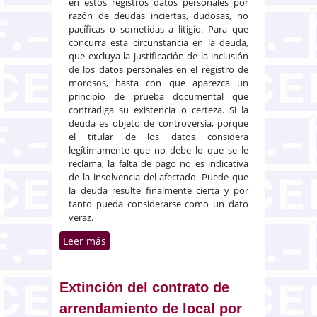
en estos registros datos personales por
razón de deudas inciertas, dudosas, no
pacíficas o sometidas a litigio. Para que
concurra esta circunstancia en la deuda,
que excluya la justificación de la inclusión
de los datos personales en el registro de
morosos, basta con que aparezca un
principio de prueba documental que
contradiga su existencia o certeza. Si la
deuda es objeto de controversia, porque
el titular de los datos considera
legítimamente que no debe lo que se le
reclama, la falta de pago no es indicativa
de la insolvencia del afectado. Puede que
la deuda resulte finalmente cierta y por
tanto pueda considerarse como un dato
veraz.
Leer más
sobre La protección de datos y el
requisito de existencia de una
deuda cierta, exacta, líquida y
exigible para la inclusión de
Extinción del contrato de
morosos en registros
arrendamiento de local por