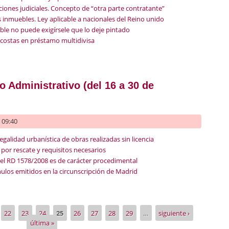
iones judiciales. Concepto de “otra parte contratante”
inmuebles. Ley aplicable a nacionales del Reino unido
le no puede exigírsele que lo deje pintado
s costas en préstamo multidivisa
recho Civil (del 16 al 30 de septiembre de 2023)
 Administrativo (del 16 a 30 de
- 09:40
egalidad urbanística de obras realizadas sin licencia
por rescate y requisitos necesarios
4 del RD 1578/2008 es de carácter procedimental
nulos emitidos en la circunscripción de Madrid
erecho Administrativo (del 16 a 30 de septiembre 2023)
22
23
24
25
26
27
28
29
…
siguiente ›
última »