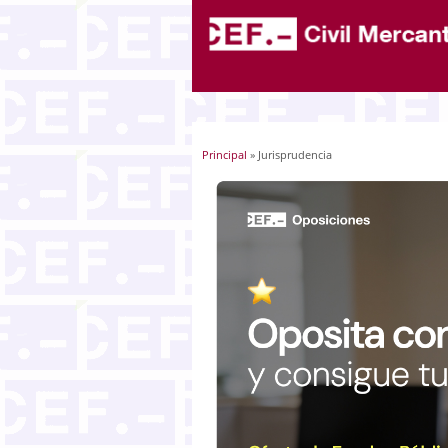
Principal
» Jurisprudencia
Usted está aquí