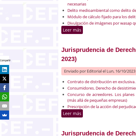
necesarias
Delito medioambiental como delito de
Módulo de cálculo fijado para los deli
Divulgación de imágenes por wasap q
Leer más
sobre Jurisprudencia de De
Jurisprudencia de Derecho
2023)
Compartir
Enviado por
Editorial
el Lun, 16/10/2023 
Contrato de distribución en exclusiv
Consumidores. Derecho de desistimien
Concurso de acreedores. Los planes
(más allá de pequeñas empresas)
Prescripción de la acción del perjudic
Leer más
sobre Jurisprudencia de De
Jurisprudencia de Derecho