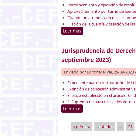
Reconocimiento y ejecución de resoluc
Aprovechamiento por turno de bienes 
Cuando un arrendatario deja el inmueb
Fijación de la cuantía y tasación de la
Leer más
sobre Jurisprudencia de De
Jurisprudencia de Derecho
septiembre 2023)
Enviado por
Editorial
el Vie, 29/09/2023 
Expediente para la restauración de la l
Extinción de concesión administrativa 
El plazo establecido en el artículo 8.
El Supremo rechaza revisar los votos 
Leer más
sobre Jurisprudencia de D
« primera
‹ anterior
…
21
Páginas