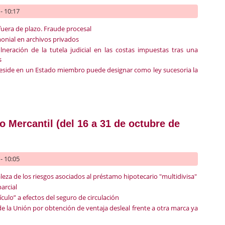
- 10:17
fuera de plazo. Fraude procesal
monial en archivos privados
ulneración de la tutela judicial en las costas impuestas tras una
s
reside en un Estado miembro puede designar como ley sucesoria la
recho Civil (del 16 al 31 de octubre 2023)
 Mercantil (del 16 a 31 de octubre de
- 10:05
eza de los riesgos asociados al préstamo hipotecario "multidivisa"
arcial
culo” a efectos del seguro de circulación
 la Unión por obtención de ventaja desleal frente a otra marca ya