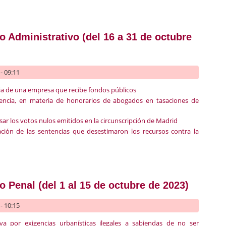
recho Mercantil (del 16 a 31 de octubre de 2023)
 Administrativo (del 16 a 31 de octubre
- 09:11
ia de una empresa que recibe fondos públicos
encia, en materia de honorarios de abogados en tasaciones de
isar los votos nulos emitidos en la circunscripción de Madrid
ación de las sentencias que desestimaron los recursos contra la
recho Administrativo (del 16 a 31 de octubre 2023)
 Penal (del 1 al 15 de octubre de 2023)
- 10:15
iva por exigencias urbanísticas ilegales a sabiendas de no ser