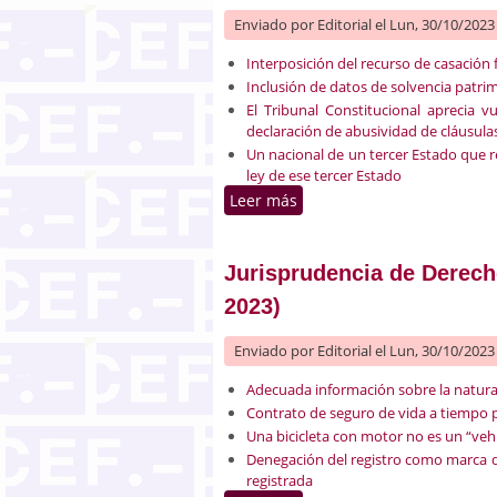
Enviado por
Editorial
el Lun, 30/10/2023 
Interposición del recurso de casación 
Inclusión de datos de solvencia patri
El Tribunal Constitucional aprecia v
declaración de abusividad de cláusula
Un nacional de un tercer Estado que 
ley de ese tercer Estado
Leer más
sobre Jurisprudencia de De
Jurisprudencia de Derecho
2023)
Enviado por
Editorial
el Lun, 30/10/2023 
Adecuada información sobre la natural
Contrato de seguro de vida a tiempo p
Una bicicleta con motor no es un “vehí
Denegación del registro como marca de
registrada