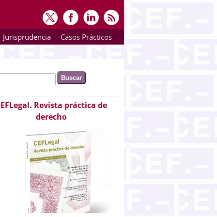
Jurisprudencia
Casos Prácticos
ar
rmulario de búsqueda
EFLegal. Revista práctica de
derecho