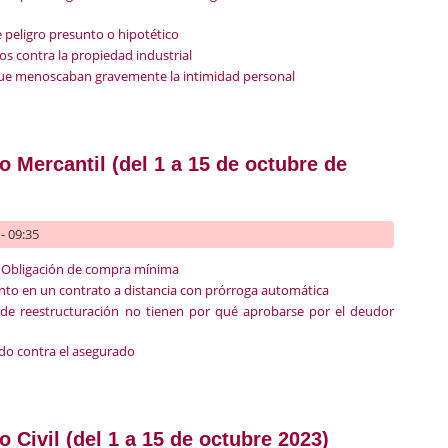
 peligro presunto o hipotético
tos contra la propiedad industrial
ue menoscaban gravemente la intimidad personal
recho Penal (del 1 al 15 de octubre de 2023)
 Mercantil (del 1 a 15 de octubre de
- 09:35
a. Obligación de compra mínima
to en un contrato a distancia con prórroga automática
 de reestructuración no tienen por qué aprobarse por el deudor
ado contra el asegurado
recho Mercantil (del 1 a 15 de octubre de 2023)
 Civil (del 1 a 15 de octubre 2023)