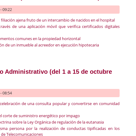
- 09:22
 filiación ajena fruto de un intercambio de nacidos en el hospital
avés de una aplicación móvil que verifica certificados digitales
lementos comunes en la propiedad horizontal
ción de un inmueble al acreedor en ejecución hipotecaria
recho Civil (del 1 a 15 de octubre 2023)
 Administrativo (del 1 a 15 de octubre
- 08:54
celebración de una consulta popular y convertirse en comunidad
 el corte de suministro energético por impago
doctrina sobre la Ley Orgánica de regulación de la eutanasia
sma persona por la realización de conductas tipificadas en los
al de Telecomunicaciones