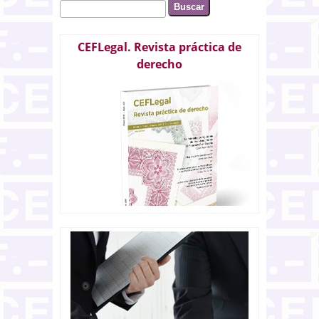
Buscar
Formulario de búsqueda
CEFLegal. Revista práctica de
derecho