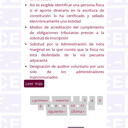
No es exigible identificar una persona física
si el aporte dinerario en la escritura de
constitución lo ha certificado y sellado
electrónicamente una entidad
Medios de acreditación del cumplimiento
de obligaciones tributarias previas a la
solicitud de inscripción
Solicitud por la Administración de nota
marginal en la que conste que la finca no
está deslindada de la vía pecuaria
adyacente
Designación de auditor voluntario por uno
solo de los administradores
mancomunados
Leer más
sobre Selección de doctrina
registral (del 16 al 31 de
diciembre de 2022)
« primera
‹ anterior
…
3
4
5
Páginas
6
7
8
9
10
11
…
siguiente ›
última »